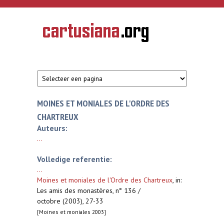
Overslaan en naar de inhoud gaan
CARTUSIANA
Geschiedenis
van de
kartuizerorde
in de
Nederlanden
MOINES ET MONIALES DE L'ORDRE DES
CHARTREUX
Auteurs:
...
Volledige referentie:
...
Moines et moniales de l'Ordre des Chartreux
,
in:
Les amis des monastères, n° 136 /
octobre (2003), 27-33
[Moines et moniales 2003]