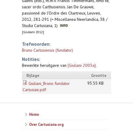
Gaens (eds.), m.m.v. Francis Timmermans, Amo te,
sacer ordo Carthusiensis. Jan De Grauwe,
passionné de l'Ordre des Chartreux, Leuven,
2012, 281-291 (= Miscellanea Neerlandica, 38 /
Studia Cartusiana, 1)
[Giuliani 2012]
Trefwoorden:
Bruno Cartusiensis (fundator)
Notities:
Bewerkte heruitgave van
[Giuliani 2003a]
.
Bijlage
Grootte
93.55 KB
Giuliani_Bruno fundator
Cartusiae.pdf
Home
Over Cartusiana.org