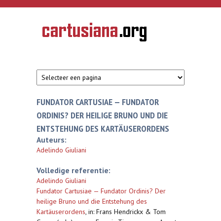
Overslaan en naar de inhoud gaan
CARTUSIANA
Geschiedenis
van de
kartuizerorde
in de
Nederlanden
FUNDATOR CARTUSIAE — FUNDATOR
ORDINIS? DER HEILIGE BRUNO UND DIE
ENTSTEHUNG DES KARTÄUSERORDENS
Auteurs:
Adelindo Giuliani
Volledige referentie:
Adelindo Giuliani
Fundator Cartusiae — Fundator Ordinis? Der
heilige Bruno und die Entstehung des
Kartäuserordens
,
in: Frans Hendrickx & Tom