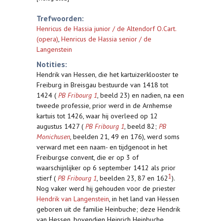
Trefwoorden:
Henricus de Hassia junior / de Altendorf O.Cart.
(opera)
,
Henricus de Hassia senior / de
Langenstein
Notities:
Hendrik van Hessen, die het kartuizerklooster te
Freiburg in Breisgau bestuurde van 1418 tot
1424 (
PB Fribourg 1
, beeld 23) en nadien, na een
tweede professie, prior werd in de Arnhemse
kartuis tot 1426, waar hij overleed op 12
augustus 1427 (
PB Fribourg 1
, beeld 82;
PB
Monichusen
, beelden 21, 49 en 176), werd soms
verward met een naam- en tijdgenoot in het
Freiburgse convent, die er op 3 of
waarschijnlijker op 6 september 1412 als prior
1
stierf (
PB Fribourg 1
, beelden 23, 87 en 162
).
Nog vaker werd hij gehouden voor de priester
Hendrik van Langenstein
, in het land van Hessen
geboren uit de familie Heinbuche; deze Hendrik
van Hessen, bovendien Heinrich Heinbuche