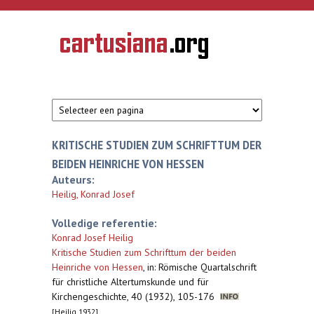
Overslaan en naar de inhoud gaan
CARTUSIANA
Geschiedenis
van de
kartuizerorde
in de
Nederlanden
KRITISCHE STUDIEN ZUM SCHRIFTTUM DER
BEIDEN HEINRICHE VON HESSEN
Auteurs:
Heilig, Konrad Josef
Volledige referentie:
Konrad Josef Heilig
Kritische Studien zum Schrifttum der beiden
Heinriche von Hessen
,
in: Römische Quartalschrift
für christliche Altertumskunde und für
Kirchengeschichte, 40 (1932), 105-176
[Heilig 1932]