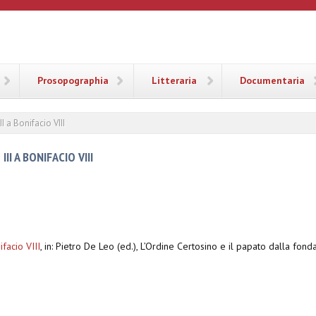
ANA
Prosopographia
Litteraria
Documentaria
II a Bonifacio VIII
II A BONIFACIO VIII
ifacio VIII
,
in: Pietro De Leo (ed.), L’Ordine Certosino e il papato dalla fon