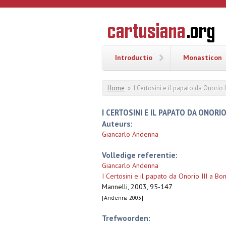
Overslaan en naar de inhoud gaan
CARTUSI
Geschiedenis
van de
kartuizerorde
in de
Nederlanden
Introductio
Monasticon
U bent hier
Home
»
I Certosini e il papato da Onorio I
I CERTOSINI E IL PAPATO DA ONORIO I
Auteurs:
Giancarlo Andenna
Volledige referentie:
Giancarlo Andenna
I Certosini e il papato da Onorio III a Bon
Mannelli, 2003, 95-147
[Andenna 2003]
Trefwoorden: