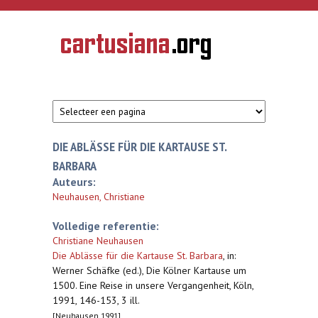
Overslaan en naar de inhoud gaan
CARTUSIANA
Geschiedenis
van de
kartuizerorde
in de
Nederlanden
DIE ABLÄSSE FÜR DIE KARTAUSE ST.
BARBARA
Auteurs:
Neuhausen, Christiane
Volledige referentie:
Christiane Neuhausen
Die Ablässe für die Kartause St. Barbara
,
in:
Werner Schäfke (ed.), Die Kölner Kartause um
1500. Eine Reise in unsere Vergangenheit, Köln,
1991, 146-153, 3 ill.
[Neuhausen 1991]