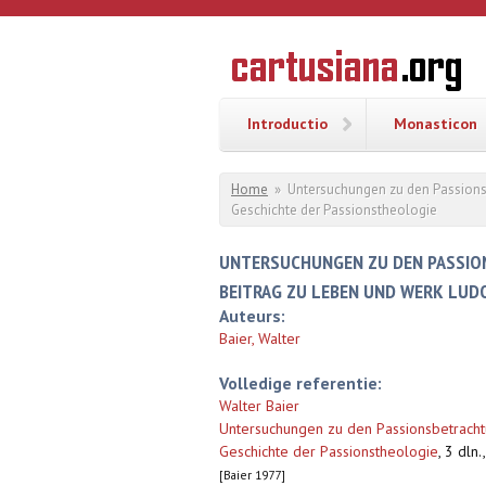
Overslaan en naar de inhoud gaan
CARTUSI
Geschiedenis
van de
kartuizerorde
in de
Nederlanden
Introductio
Monasticon
U bent hier
Home
»
Untersuchungen zu den Passionsbe
Geschichte der Passionstheologie
UNTERSUCHUNGEN ZU DEN PASSION
BEITRAG ZU LEBEN UND WERK LUD
Auteurs:
Baier, Walter
Volledige referentie:
Walter Baier
Untersuchungen zu den Passionsbetrachtun
Geschichte der Passionstheologie
,
3 dln.
[Baier 1977]