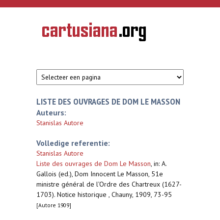
Overslaan en naar de inhoud gaan
CARTUSIANA
Geschiedenis
van de
kartuizerorde
in de
Nederlanden
LISTE DES OUVRAGES DE DOM LE MASSON
Auteurs:
Stanislas Autore
Volledige referentie:
Stanislas Autore
Liste des ouvrages de Dom Le Masson
,
in: A.
Gallois (ed.), Dom Innocent Le Masson, 51e
ministre général de l’Ordre des Chartreux (1627-
1703). Notice historique , Chauny, 1909, 73-95
[Autore 1909]