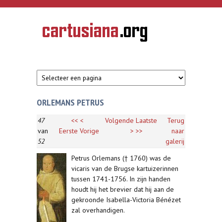
Overslaan en naar de inhoud gaan
CARTUSIANA
Geschiedenis
van de
kartuizerorde
in de
Nederlanden
ORLEMANS PETRUS
47
<<
<
Volgende
Laatste
Terug
van
Eerste
Vorige
>
>>
naar
52
galerij
Petrus Orlemans († 1760) was de
vicaris van de Brugse kartuizerinnen
tussen 1741-1756. In zijn handen
houdt hij het brevier dat hij aan de
gekroonde Isabella-Victoria Bénézet
zal overhandigen.