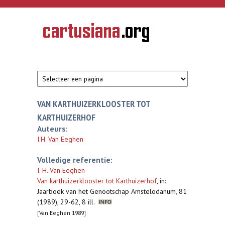
Overslaan en naar de inhoud gaan
CARTUSIANA
Geschiedenis
van de
kartuizerorde
in de
Nederlanden
VAN KARTHUIZERKLOOSTER TOT
KARTHUIZERHOF
Auteurs:
I.H. Van Eeghen
Volledige referentie:
I. H. Van Eeghen
Van karthuizerklooster tot Karthuizerhof
,
in:
Jaarboek van het Genootschap Amstelodanum, 81
(1989), 29-62, 8 ill.
[Van Eeghen 1989]