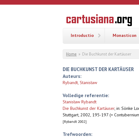
Overslaan en naar de inhoud gaan
CARTUSI
Geschiedenis
van de
kartuizerorde
in de
Nederlanden
Introductio
Monasticon
U bent hier
Home
»
Die Buchkunst der Kartäuser
DIE BUCHKUNST DER KARTÄUSER
Auteurs:
Rybandt, Stanisław
Volledige referentie:
Stanisław Rybandt
Die Buchkunst der Kartäuser
,
in: Sönke Lo
Stuttgart, 2002, 195-197 (= Contubernium
[Rybandt 2002]
Trefwoorden: