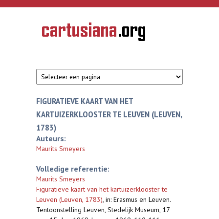
Overslaan en naar de inhoud gaan
CARTUSIANA
Geschiedenis
van de
kartuizerorde
in de
Nederlanden
FIGURATIEVE KAART VAN HET
KARTUIZERKLOOSTER TE LEUVEN (LEUVEN,
1783)
Auteurs:
Maurits Smeyers
Volledige referentie:
Maurits Smeyers
Figuratieve kaart van het kartuizerklooster te
Leuven (Leuven, 1783)
,
in: Erasmus en Leuven.
Tentoonstelling Leuven, Stedelijk Museum, 17