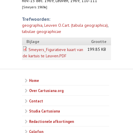
nov.-15 dec. 1969, Leuven, 1969, 110-111
[Smeyers 1969a]
Trefwoorden:
geographia
,
Leuven O.Cart. (tabula geographica)
,
tabulae geographicae
Bijlage
Grootte
199.85 KB
Smeyers_Figuratieve kaart van
de kartuis te Leuven.PDF
Home
Over Cartusiana.org
Contact
Studia Cartusiana
Redactionele afkortingen
Colofon