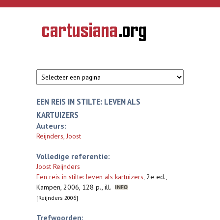
Overslaan en naar de inhoud gaan
CARTUSIANA
Geschiedenis
van de
kartuizerorde
in de
Nederlanden
EEN REIS IN STILTE: LEVEN ALS
KARTUIZERS
Auteurs:
Reijnders, Joost
Volledige referentie:
Joost Reijnders
Een reis in stilte: leven als kartuizers
,
2e ed.,
Kampen, 2006, 128 p., ill.
[Reijnders 2006]
Trefwoorden: