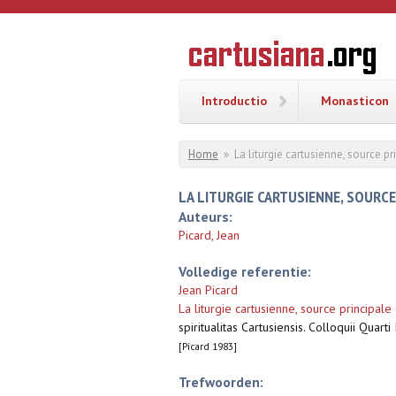
Overslaan en naar de inhoud gaan
CARTUSI
Geschiedenis
van de
kartuizerorde
in de
Nederlanden
Introductio
Monasticon
U bent hier
Home
»
La liturgie cartusienne, source p
LA LITURGIE CARTUSIENNE, SOURCE
Auteurs:
Picard, Jean
Volledige referentie:
Jean Picard
La liturgie cartusienne, source principale
spiritualitas Cartusiensis. Colloquii Qua
[Picard 1983]
Trefwoorden: