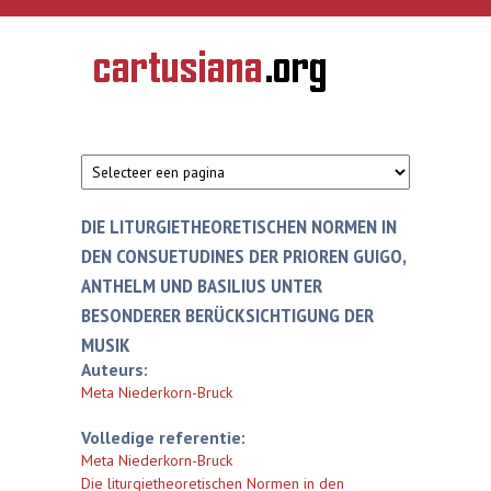
Overslaan en naar de inhoud gaan
CARTUSIANA
Geschiedenis
van de
kartuizerorde
in de
Nederlanden
DIE LITURGIETHEORETISCHEN NORMEN IN
DEN CONSUETUDINES DER PRIOREN GUIGO,
ANTHELM UND BASILIUS UNTER
BESONDERER BERÜCKSICHTIGUNG DER
MUSIK
Auteurs:
Meta Niederkorn-Bruck
Volledige referentie:
Meta Niederkorn-Bruck
Die liturgietheoretischen Normen in den