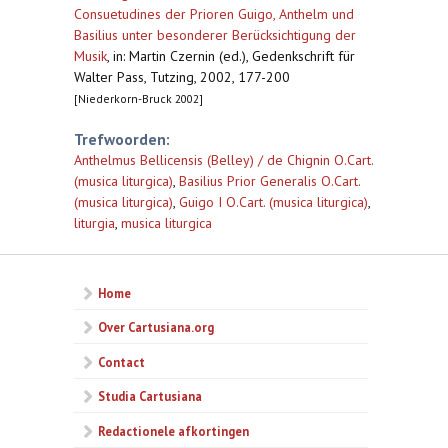
Consuetudines der Prioren Guigo, Anthelm und
Basilius unter besonderer Berücksichtigung der
Musik
,
in: Martin Czernin (ed.), Gedenkschrift für
Walter Pass, Tutzing, 2002, 177-200
[Niederkorn-Bruck 2002]
Trefwoorden:
Anthelmus Bellicensis (Belley) / de Chignin O.Cart.
(musica liturgica)
,
Basilius Prior Generalis O.Cart.
(musica liturgica)
,
Guigo I O.Cart. (musica liturgica)
,
liturgia
,
musica liturgica
Home
Over Cartusiana.org
Contact
Studia Cartusiana
Redactionele afkortingen