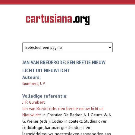
Overslaan en naar de inhoud gaan
CARTUSIANA
Geschiedenis
van de
kartuizerorde
in de
Nederlanden
JAN VAN BREDERODE: EEN BEETJE NIEUW
LICHT UIT NIEUWLICHT
Auteurs:
Gumbert, J. P.
Volledige referentie:
J. P. Gumbert
Jan van Brederode: een beetje nieuw licht uit
Nieuwlicht
,
in: Christian De Backer, A. J. Geurts & A.
G. Weiler (eds.), Codex in context. Studies over
codicologie, kartuizergeschiedenis en
laatmiddeleeuws geestesleven aangeboden aan