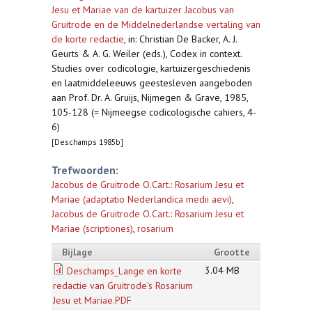
Jesu et Mariae van de kartuizer Jacobus van
Gruitrode en de Middelnederlandse vertaling van
de korte redactie
,
in: Christian De Backer, A. J.
Geurts & A. G. Weiler (eds.), Codex in context.
Studies over codicologie, kartuizergeschiedenis
en laatmiddeleeuws geestesleven aangeboden
aan Prof. Dr. A. Gruijs, Nijmegen & Grave, 1985,
105-128 (= Nijmeegse codicologische cahiers, 4-
6)
[Deschamps 1985b]
Trefwoorden:
Jacobus de Gruitrode O.Cart.: Rosarium Jesu et
Mariae (adaptatio Nederlandica medii aevi)
,
Jacobus de Gruitrode O.Cart.: Rosarium Jesu et
Mariae (scriptiones)
,
rosarium
Bijlage
Grootte
3.04 MB
Deschamps_Lange en korte
redactie van Gruitrode's Rosarium
Jesu et Mariae.PDF