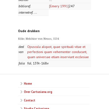
biblioref.
[Emery 1991]
247
internetref.
...
Oude drukken
Köln: Melchior von Neuss, 1534
deel
Opuscula aliquot, quae spirituali vitae et
van
perfectioni quam vehementer conducunt,
quam universae etiam inserviunt ecclesiae
folia
fol. 139r-168v
Home
Over Cartusiana.org
Contact
Studia Cartusiana