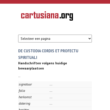
Overslaan en naar de inhoud gaan
CARTUSIANA
Geschiedenis
van de
kartuizerorde
in de
Nederlanden
DE CUSTODIA CORDIS ET PROFECTU
SPIRITUALI
Handschriften volgens huidige
bewaarplaatsen
...
signatuur
...
folia
...
herkomst
...
datering
...
bezitter
...