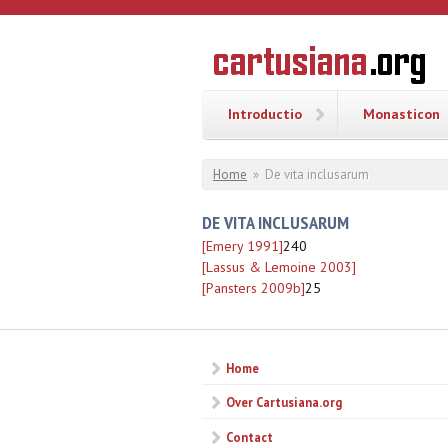
Overslaan en naar de inhoud gaan
CARTUSI
Geschiedenis
van de
kartuizerorde
in de
Nederlanden
Introductio
Monasticon
U bent hier
Home
»
De vita inclusarum
DE VITA INCLUSARUM
[Emery 1991]
240
[Lassus & Lemoine 2003]
[Pansters 2009b]
25
Home
Over Cartusiana.org
Contact