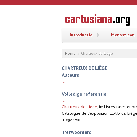
Overslaan en naar de inhoud gaan
CARTUSI
Geschiedenis
van de
kartuizerorde
in de
Nederlanden
Introductio
Monasticon
U bent hier
Home
»
Chartreux de Liège
CHARTREUX DE LIÈGE
Auteurs:
...
Volledige referentie:
...
Chartreux de Liège
,
in: Livres rares et 
Catalogue de l’exposition Ex-librus, Liè
[Liège 1988]
Trefwoorden: