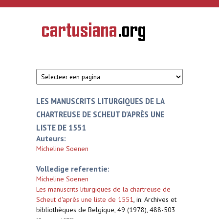
Overslaan en naar de inhoud gaan
CARTUSIANA
Geschiedenis
van de
kartuizerorde
in de
Nederlanden
LES MANUSCRITS LITURGIQUES DE LA
CHARTREUSE DE SCHEUT D'APRÈS UNE
LISTE DE 1551
Auteurs:
Micheline Soenen
Volledige referentie:
Micheline Soenen
Les manuscrits liturgiques de la chartreuse de
Scheut d'après une liste de 1551
,
in: Archives et
bibliothèques de Belgique, 49 (1978), 488-503