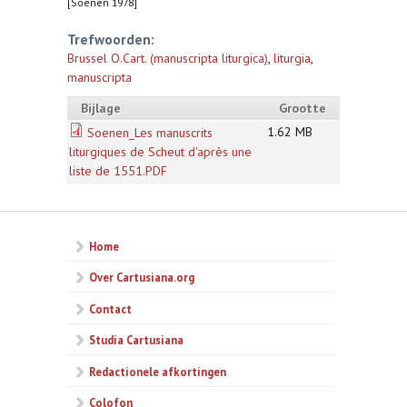
[Soenen 1978]
Trefwoorden:
Brussel O.Cart. (manuscripta liturgica)
,
liturgia
,
manuscripta
Bijlage
Grootte
1.62 MB
Soenen_Les manuscrits
liturgiques de Scheut d'après une
liste de 1551.PDF
Home
Over Cartusiana.org
Contact
Studia Cartusiana
Redactionele afkortingen
Colofon