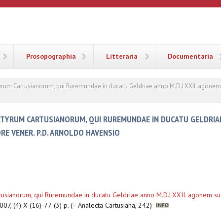
ANA
Prosopographia
Litteraria
Documentaria
yrum Cartusianorum, qui Ruremundae in ducatu Geldriae anno M.D.LXXII. agonem 
RTYRUM CARTUSIANORUM, QUI RUREMUNDAE IN DUCATU GELDRIAE
RE VENER. P.D. ARNOLDO HAVENSIO
tusianorum, qui Ruremundae in ducatu Geldriae anno M.D.LXXII. agonem su
007, (4)-X-(16)-77-(3) p. (= Analecta Cartusiana, 242)