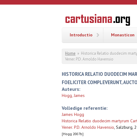
Overslaan en naar de inhoud gaan
CARTUSI
Geschiedenis
van de
kartuizerorde
in de
Nederlanden
Introductio
Monasticon
U bent hier
Home
»
Historica Relatio duodecim mart
Vener. P.D. Arnoldo Havensio
HISTORICA RELATIO DUODECIM MA
FOELICITER COMPLEVERUNT, AUCTO
Auteurs:
Hogg, James
Volledige referentie:
James Hogg
Historica Relatio duodecim martyrum Car
Vener. P.D. Arnoldo Havensio
,
Salzburg, 2
[Hogg 2007b]