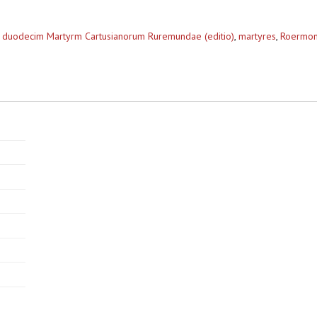
tio duodecim Martyrm Cartusianorum Ruremundae (editio)
,
martyres
,
Roermond