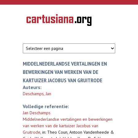
Overslaan en naar de inhoud gaan
CARTUSIANA
Geschiedenis
van de
kartuizerorde
in de
Nederlanden
MIDDELNEDERLANDSE VERTALINGEN EN
BEWERKINGEN VAN WERKEN VAN DE
KARTUIZER JACOBUS VAN GRUITRODE
Auteurs:
Deschamps, Jan
Volledige referentie:
Jan Deschamps
Middelnederlandse vertalingen en bewerkingen
van werken van de kartuizer Jacobus van
Gruitrode
,
in: Theo Coun, Antoon Vandenheede &