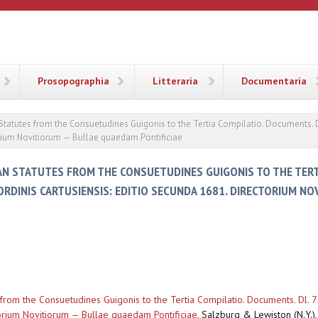
ANA
Prosopographia
Litteraria
Documentaria
Statutes from the Consuetudines Guigonis to the Tertia Compilatio. Documents. D
orium Novitiorum — Bullae quaedam Pontificiae
N STATUTES FROM THE CONSUETUDINES GUIGONIS TO THE TERT
RDINIS CARTUSIENSIS: EDITIO SECUNDA 1681. DIRECTORIUM N
 from the Consuetudines Guigonis to the Tertia Compilatio. Documents. Dl. 7
torium Novitiorum — Bullae quaedam Pontificiae
,
Salzburg & Lewiston (N.Y.),