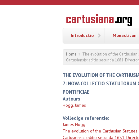
Overslaan en naar de inhoud gaan
CARTUSI
Geschiedenis
van de
kartuizerorde
in de
Nederlanden
Introductio
Monasticon
U bent hier
Home
»
The evolution of the Carthusian 
Cartusiensis: editio secunda 1681. Direct
THE EVOLUTION OF THE CARTHUSIA
7: NOVA COLLECTIO STATUTORUM O
PONTIFICIAE
Auteurs:
Hogg, James
Volledige referentie:
James Hogg
The evolution of the Carthusian Statutes
Cartusiensis: editio secunda 1681. Direc