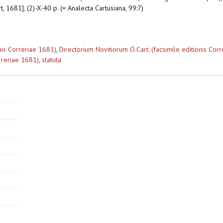
t, 1681], (2)-X-40 p. (= Analecta Cartusiana, 99:7)
onis Correriae 1681)
,
Directorium Novitiorum O.Cart. (facsimile editionis Cor
orreriae 1681)
,
statuta