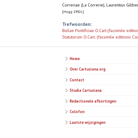
Correriae (La Correrie), Laurentius Giliber
[Hogg 1992c]
Trefwoorden:
Bullae Pontificiae O.Cart.(facsimile editi
Statutorum O.Cart. (facsimile editionis C
Home
Over Cartusiana.org
Contact
Studia Cartusiana
Redactionele afkortingen
Colofon
Laatste wijzigingen