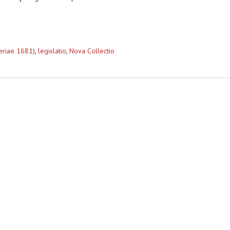
reriae 1681)
,
legislatio
,
Nova Collectio