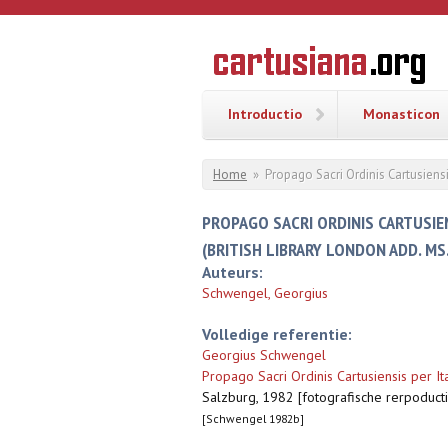
Overslaan en naar de inhoud gaan
CARTUSI
Geschiedenis
van de
kartuizerorde
in de
Nederlanden
Introductio
Monasticon
U bent hier
Home
»
Propago Sacri Ordinis Cartusiensis
PROPAGO SACRI ORDINIS CARTUSIENS
(BRITISH LIBRARY LONDON ADD. MS
Auteurs:
Schwengel, Georgius
Volledige referentie:
Georgius Schwengel
Propago Sacri Ordinis Cartusiensis per Ita
Salzburg, 1982 [fotografische rerpoductie:
[Schwengel 1982b]