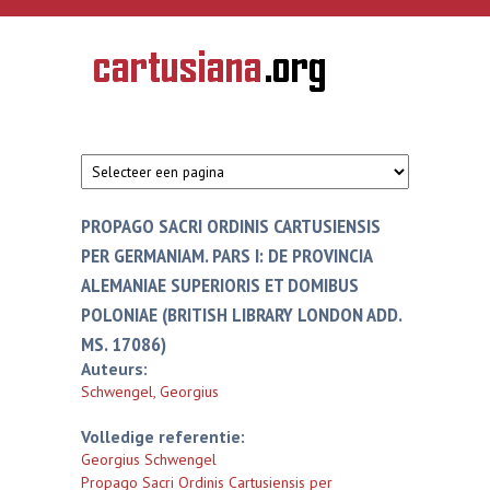
Overslaan en naar de inhoud gaan
CARTUSIANA
Geschiedenis
van de
kartuizerorde
in de
Nederlanden
PROPAGO SACRI ORDINIS CARTUSIENSIS
PER GERMANIAM. PARS I: DE PROVINCIA
ALEMANIAE SUPERIORIS ET DOMIBUS
POLONIAE (BRITISH LIBRARY LONDON ADD.
MS. 17086)
Auteurs:
Schwengel, Georgius
Volledige referentie:
Georgius Schwengel
Propago Sacri Ordinis Cartusiensis per