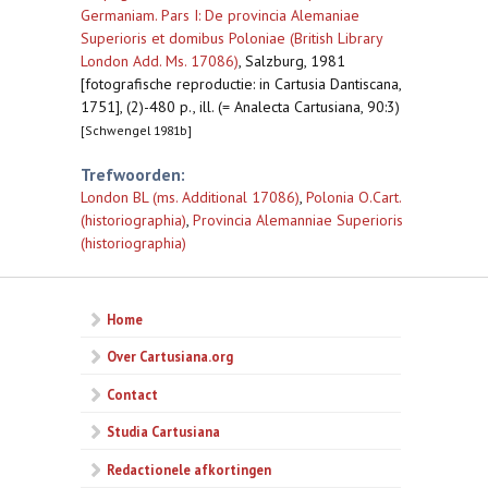
Germaniam. Pars I: De provincia Alemaniae
Superioris et domibus Poloniae (British Library
London Add. Ms. 17086)
,
Salzburg, 1981
[fotografische reproductie: in Cartusia Dantiscana,
1751], (2)-480 p., ill. (= Analecta Cartusiana, 90:3)
[Schwengel 1981b]
Trefwoorden:
London BL (ms. Additional 17086)
,
Polonia O.Cart.
(historiographia)
,
Provincia Alemanniae Superioris
(historiographia)
Home
Over Cartusiana.org
Contact
Studia Cartusiana
Redactionele afkortingen