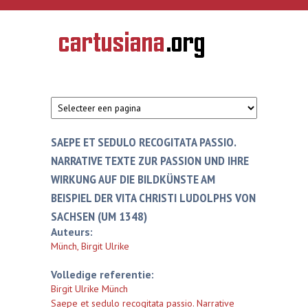
Overslaan en naar de inhoud gaan
CARTUSIANA
Geschiedenis
van de
kartuizerorde
in de
Nederlanden
SAEPE ET SEDULO RECOGITATA PASSIO.
NARRATIVE TEXTE ZUR PASSION UND IHRE
WIRKUNG AUF DIE BILDKÜNSTE AM
BEISPIEL DER VITA CHRISTI LUDOLPHS VON
SACHSEN (UM 1348)
Auteurs:
Münch, Birgit Ulrike
Volledige referentie:
Birgit Ulrike Münch
Saepe et sedulo recogitata passio. Narrative