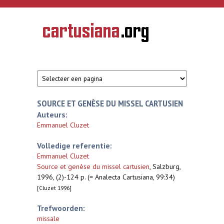
Overslaan en naar de inhoud gaan
CARTUSIANA
Geschiedenis
van de
kartuizerorde
in de
Nederlanden
SOURCE ET GENÈSE DU MISSEL CARTUSIEN
Auteurs:
Emmanuel Cluzet
Volledige referentie:
Emmanuel Cluzet
Source et genèse du missel cartusien
,
Salzburg,
1996, (2)-124 p. (= Analecta Cartusiana, 99:34)
[Cluzet 1996]
Trefwoorden:
missale