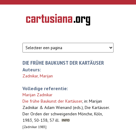
Overslaan en naar de inhoud gaan
CARTUSIANA
Geschiedenis
van de
kartuizerorde
in de
Nederlanden
DIE FRÜHE BAUKUNST DER KARTÄUSER
Auteurs:
Zadnikar, Marijan
Volledige referentie:
Marijan Zadnikar
Die frühe Baukunst der Kartäuser
,
in: Marijan
Zadnikar & Adam Wienand (eds.), Die Kartäuser.
Der Orden der schweigenden Mönche, Köln,
1983, 50-138, 57 ill.
[Zadnikar 1983]