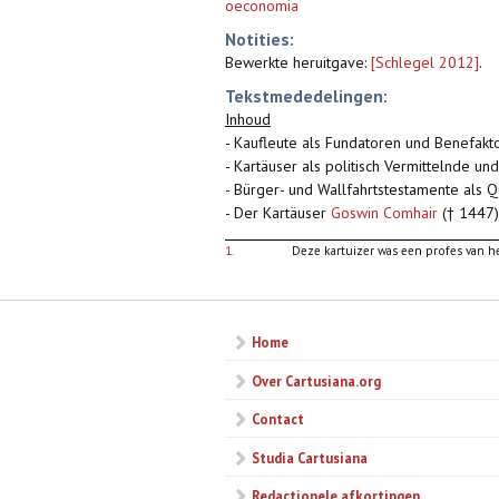
oeconomia
Notities:
Bewerkte heruitgave:
[Schlegel 2012]
.
Tekstmededelingen:
Inhoud
- Kaufleute als Fundatoren und Benefakt
- Kartäuser als politisch Vermittelnde u
- Bürger- und Wallfahrtstestamente als Q
- Der Kartäuser
Goswin Comhair
(† 1447)
1.
Deze kartuizer was een profes van het
Home
Over Cartusiana.org
Contact
Studia Cartusiana
Redactionele afkortingen