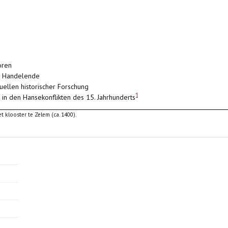
oren
nd Handelende
uellen historischer Forschung
1
 in den Hansekonflikten des 15. Jahrhunderts
 klooster te Zelem (ca. 1400).