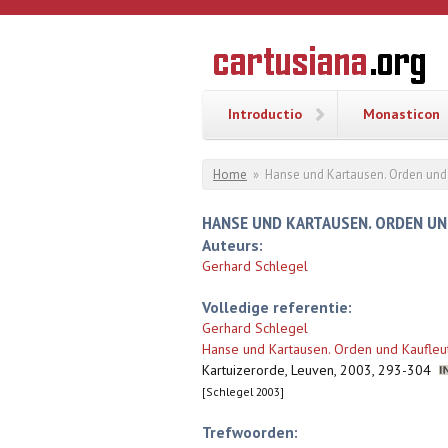
Overslaan en naar de inhoud gaan
CARTUSI
Geschiedenis
van de
kartuizerorde
in de
Nederlanden
Introductio
Monasticon
U bent hier
Home
»
Hanse und Kartausen. Orden und 
HANSE UND KARTAUSEN. ORDEN UND
Auteurs:
Gerhard Schlegel
Volledige referentie:
Gerhard Schlegel
Hanse und Kartausen. Orden und Kaufleut
Kartuizerorde, Leuven, 2003, 293-304
[Schlegel 2003]
Trefwoorden: