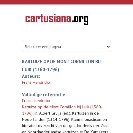
Overslaan en naar de inhoud gaan
CARTUSIANA
Geschiedenis
van de
kartuizerorde
in de
Nederlanden
KARTUIZE OP DE MONT CORNILLON BIJ
LUIK (1360-1796)
Auteurs:
Frans Hendrickx
Volledige referentie:
Frans Hendrickx
Kartuize op de Mont Cornillon bij Luik (1360-
1796)
,
in: Albert Gruijs (ed.), Kartuizen in de
Nederlanden (1314-1796). Klein monasticon en
literatuuroverzicht van de geschiedenis der Zuid-
en Noordnederlandse kartuizen (= De Kartuizers