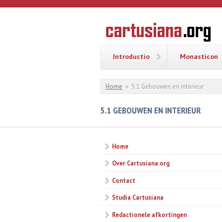
Overslaan en naar de inhoud gaan
CARTUSI
Geschiedenis
van de
kartuizerorde
in de
Nederlanden
Introductio
Monasticon
U bent hier
Home
»
5.1 Gebouwen en interieur
5.1 GEBOUWEN EN INTERIEUR
Home
Over Cartusiana.org
Contact
Studia Cartusiana
Redactionele afkortingen