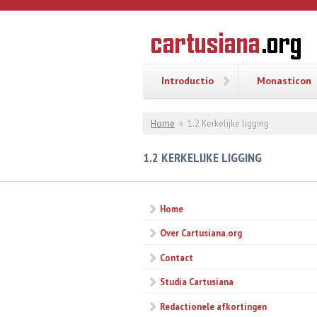
Overslaan en naar de inhoud gaan
CARTUSI
Geschiedenis
van de
kartuizerorde
in de
Nederlanden
Introductio
Monasticon
U bent hier
Home
»
1.2 Kerkelijke ligging
1.2 KERKELIJKE LIGGING
Home
Over Cartusiana.org
Contact
Studia Cartusiana
Redactionele afkortingen