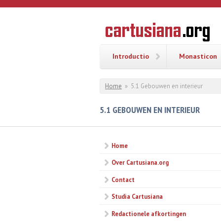
Overslaan en naar de inhoud gaan
CARTUSI
Geschiedenis
van de
kartuizerorde
in de
Nederlanden
Introductio
Monasticon
U bent hier
Home
»
5.1 Gebouwen en interieur
5.1 GEBOUWEN EN INTERIEUR
Home
Over Cartusiana.org
Contact
Studia Cartusiana
Redactionele afkortingen