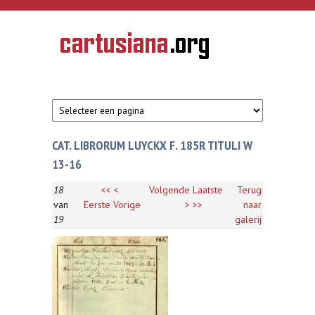
Overslaan en naar de inhoud gaan
CARTUSIANA
Geschiedenis
van de
kartuizerorde
in de
Nederlanden
CAT. LIBRORUM LUYCKX F. 185R TITULI W
13-16
18
<<
<
Volgende
Laatste
Terug
van
Eerste
Vorige
>
>>
naar
19
galerij