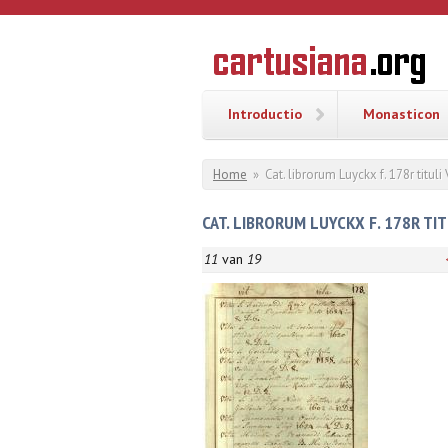
Overslaan en naar de inhoud gaan
CARTUSI
Geschiedenis
van de
kartuizerorde
in de
Nederlanden
Introductio
Monasticon
U bent hier
Home
»
Cat. librorum Luyckx f. 178r titul
CAT. LIBRORUM LUYCKX F. 178R TIT
11
van
19