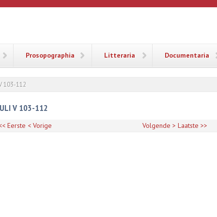
ANA
Prosopographia
Litteraria
Documentaria
i V 103-112
ULI V 103-112
<< Eerste
< Vorige
Volgende >
Laatste >>