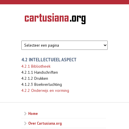
Overslaan en naar de inhoud gaan
CARTUSIANA
Geschiedenis
van de
kartuizerorde
in de
Nederlanden
4.2 INTELLECTUEEL ASPECT
4.2.1 Bibliotheek
4.2.1.1 Handschriften
4.2.1.2 Drukken
4.1.2.3 Boekverluchting
4.2.2 Onderwijs en vorming
Home
Over Cartusiana.org