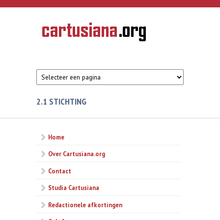
Overslaan en naar de inhoud gaan
CARTUSIANA
Geschiedenis
van de
kartuizerorde
in de
Nederlanden
2.1 STICHTING
Home
Over Cartusiana.org
Contact
Studia Cartusiana
Redactionele afkortingen