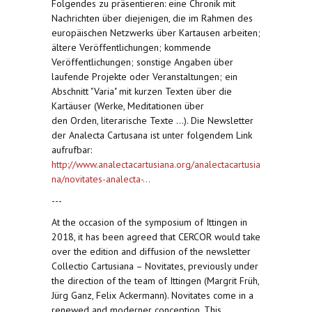
Folgendes zu präsentieren: eine Chronik mit
Nachrichten über diejenigen, die im Rahmen des
europäischen Netzwerks über Kartausen arbeiten;
ältere Veröffentlichungen; kommende
Veröffentlichungen; sonstige Angaben über
laufende Projekte oder Veranstaltungen; ein
Abschnitt "Varia" mit kurzen Texten über die
Kartäuser (Werke, Meditationen über
den Orden, literarische Texte ...). Die Newsletter
der Analecta Cartusana ist unter folgendem Link
aufrufbar:
http://www.analectacartusiana.org/analectacartusia
na/novitates-analecta-...
---
At the occasion of the symposium of Ittingen in
2018, it has been agreed that CERCOR would take
over the edition and diffusion of the newsletter
Collectio Cartusiana – Novitates, previously under
the direction of the team of Ittingen (Margrit Früh,
Jürg Ganz, Felix Ackermann). Novitates come in a
renewed and moderner conception. This