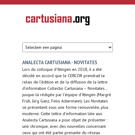
Overslaan en naar de inhoud gaan
CARTUSIANA
Geschiedenis
van de
kartuizerorde
in de
Nederlanden
ANALECTA CARTUSIANA - NOVITATES
Lors du colloque d’Ittingen en 2018, il a été
décidé en accord que le CERCOR prendrait le
relais de l’édition et de la diffusion de la lettre
d’information Collectio Cartusiana – Novitates. ,
jusque-là rédigée par l’équipe d’Ittingen (Margrit
Früh, Jürg Ganz, Felix Ackermann). Les Novitates
se présentent sous une forme renouvelée, plus
moderne. Cette lettre d’information liée aux
Analecta Cartusiana a pour objet de présenter :
une chronique, avec des nouvelles concernant
ceux qui ont été partie prenante du réseau