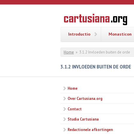
Overslaan en naar de inhoud gaan
CARTUSI
Geschiedenis
van de
kartuizerorde
in de
Nederlanden
Introductio
Monasticon
U bent hier
Home
»
3.1.2 Invloeden buiten de orde
3.1.2 INVLOEDEN BUITEN DE ORDE
Home
Over Cartusiana.org
Contact
Studia Cartusiana
Redactionele afkortingen