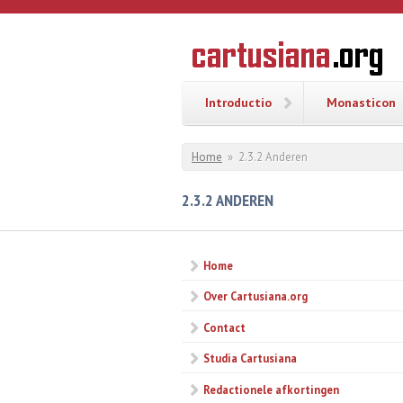
Overslaan en naar de inhoud gaan
CARTUSI
Geschiedenis
van de
kartuizerorde
in de
Nederlanden
Introductio
Monasticon
U bent hier
Home
»
2.3.2 Anderen
2.3.2 ANDEREN
Home
Over Cartusiana.org
Contact
Studia Cartusiana
Redactionele afkortingen