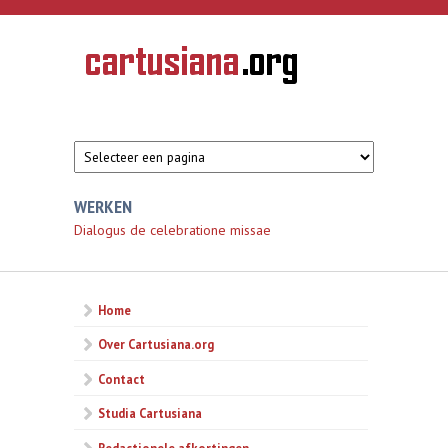
Overslaan en naar de inhoud gaan
CARTUSIANA
Geschiedenis
van de
kartuizerorde
in de
Nederlanden
WERKEN
Dialogus de celebratione missae
Home
Over Cartusiana.org
Contact
Studia Cartusiana
Redactionele afkortingen