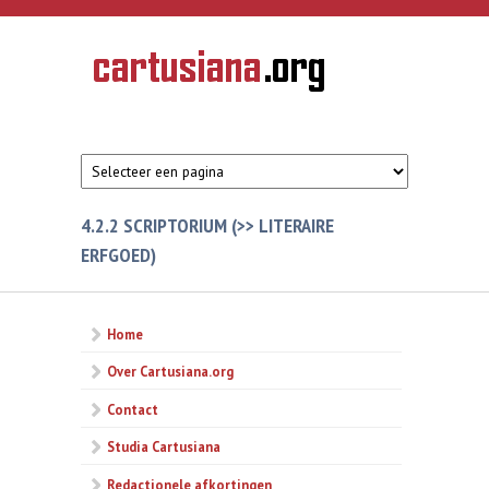
Overslaan en naar de inhoud gaan
CARTUSIANA
Geschiedenis
van de
kartuizerorde
in de
Nederlanden
4.2.2 SCRIPTORIUM (>> LITERAIRE
ERFGOED)
Home
Over Cartusiana.org
Contact
Studia Cartusiana
Redactionele afkortingen