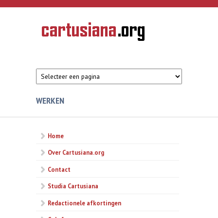
Overslaan en naar de inhoud gaan
CARTUSIANA
Geschiedenis
van de
kartuizerorde
in de
Nederlanden
WERKEN
Home
Over Cartusiana.org
Contact
Studia Cartusiana
Redactionele afkortingen