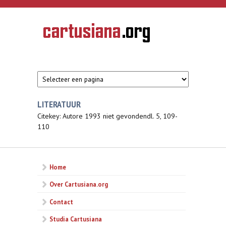
Overslaan en naar de inhoud gaan
CARTUSIANA
Geschiedenis
van de
kartuizerorde
in de
Nederlanden
LITERATUUR
Citekey: Autore 1993 niet gevondendl. 5, 109-
110
Home
Over Cartusiana.org
Contact
Studia Cartusiana