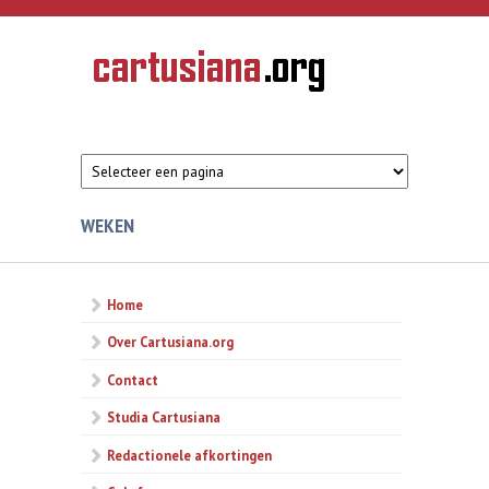
Overslaan en naar de inhoud gaan
CARTUSIANA
Geschiedenis
van de
kartuizerorde
in de
Nederlanden
WEKEN
Home
Over Cartusiana.org
Contact
Studia Cartusiana
Redactionele afkortingen