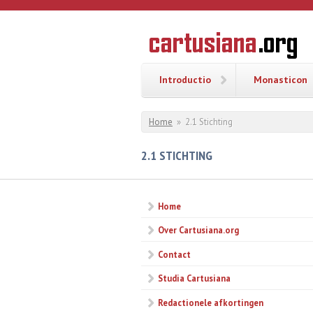
Overslaan en naar de inhoud gaan
CARTUSI
Geschiedenis
van de
kartuizerorde
in de
Nederlanden
Introductio
Monasticon
U bent hier
Home
»
2.1 Stichting
2.1 STICHTING
Home
Over Cartusiana.org
Contact
Studia Cartusiana
Redactionele afkortingen