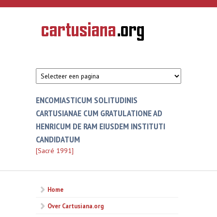
Overslaan en naar de inhoud gaan
CARTUSIANA
Geschiedenis
van de
kartuizerorde
in de
Nederlanden
ENCOMIASTICUM SOLITUDINIS
CARTUSIANAE CUM GRATULATIONE AD
HENRICUM DE RAM EIUSDEM INSTITUTI
CANDIDATUM
[Sacré 1991]
Home
Over Cartusiana.org