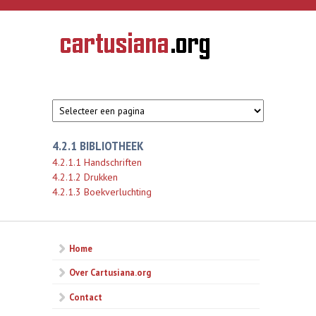
Overslaan en naar de inhoud gaan
CARTUSIANA
Geschiedenis
van de
kartuizerorde
in de
Nederlanden
4.2.1 BIBLIOTHEEK
4.2.1.1 Handschriften
4.2.1.2 Drukken
4.2.1.3 Boekverluchting
Home
Over Cartusiana.org
Contact