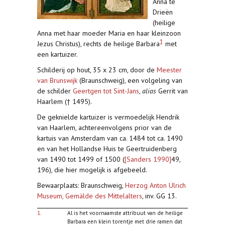
Anna te
Drieën
(heilige
Anna met haar moeder Maria en haar kleinzoon
1
Jezus Christus), rechts de heilige Barbara
met
een kartuizer.
Schilderij op hout, 35 x 23 cm, door de
Meester
van Brunswijk
(Braunschweig), een volgeling van
de schilder
Geertgen tot Sint-Jans
,
alias
Gerrit van
Haarlem († 1495).
De geknielde kartuizer is vermoedelijk Hendrik
van Haarlem, achtereenvolgens prior van de
kartuis van Amsterdam van ca. 1484 tot ca. 1490
en van het Hollandse Huis te Geertruidenberg
van 1490 tot 1499 of 1500 (
[Sanders 1990]
49,
196), die hier mogelijk is afgebeeld.
Bewaarplaats: Braunschweig,
Herzog Anton Ulrich
Museum, Gemälde des Mittelalters
, inv. GG 13.
1.
Al is het voornaamste attribuut van de heilige
Barbara een klein torentje met drie ramen dat