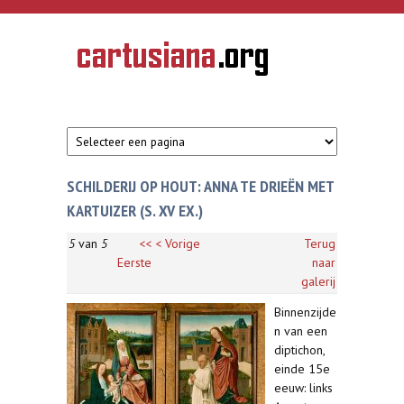
Overslaan en naar de inhoud gaan
CARTUSIANA
Geschiedenis
van de
kartuizerorde
in de
Nederlanden
SCHILDERIJ OP HOUT: ANNA TE DRIEËN MET
KARTUIZER (S. XV EX.)
5
van
5
<<
< Vorige
Terug
Eerste
naar
galerij
Binnenzijde
n van een
diptichon,
einde 15e
eeuw: links