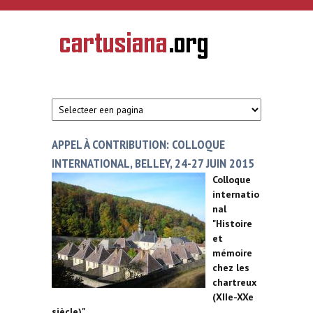
Overslaan en naar de inhoud gaan
CARTUSIANA
Geschiedenis
van de
kartuizerorde
in de
Nederlanden
APPEL À CONTRIBUTION: COLLOQUE
INTERNATIONAL, BELLEY, 24-27 JUIN 2015
Colloque
internatio
nal
"Histoire
et
mémoire
chez les
chartreux
(XIIe-XXe
siècle)"